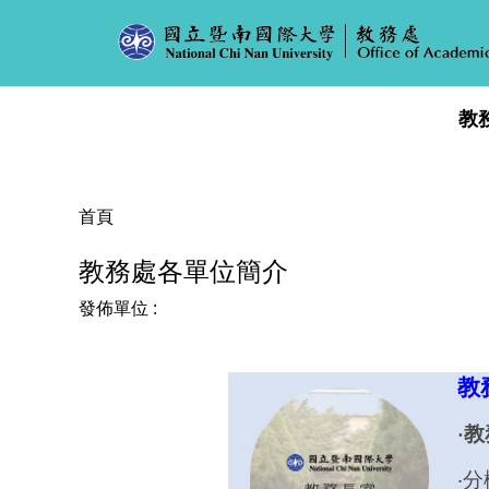
跳
到
主
要
教
內
容
區
首頁
教務處各單位簡介
發佈單位 :
教
‧
教
‧分