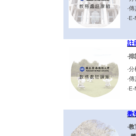
‧傳
‧E
註
‧
‧分
‧傳
‧E
教
‧