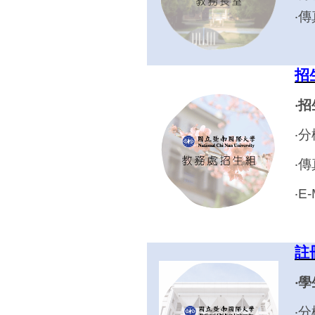
‧傳
招
‧
‧分
‧傳
‧E
註
‧
‧分